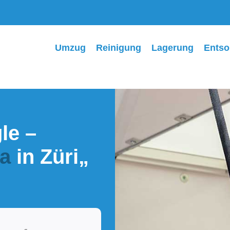
Umzug
Reinigung
Lagerung
Entso
le –
a
in
Züri
„