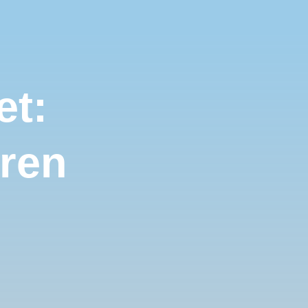
et:
iren