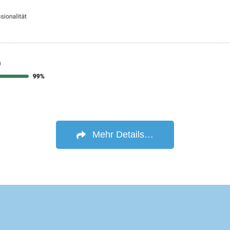
ugskisten benötigten, wurden 
se umgehend geliefert. 
gesamt ein hervorragend 
anisierter, stressfreier Umzug 
 einem engagierten und 
ungsorientierten Team.Wir 
nen diese Umzugsfirma 
ingeschränkt weiterempfehlen!
Mehr Details…