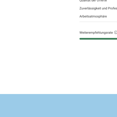
Umz
die
Ins
org
mit
lös
kön
une