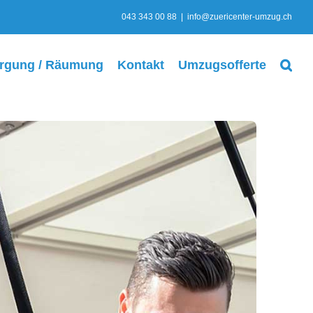
043 343 00 88
|
info@zuericenter-umzug.ch
rgung / Räumung
Kontakt
Umzugsofferte