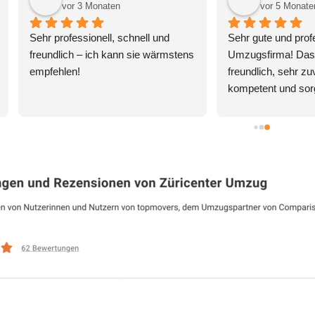
vor 5 Monaten
vor 6 Monaten
 sind rundum zufrieden mit 
Hier eine professionelle und 
erem Umzug! Von Anfang an 
zugleich authentische Googl
 alles sehr professionell 
Bewertung:⸻⭐⭐⭐⭐⭐Uns
anisiert. Bereits im Vorfeld 
Umzug mit der Züricenter U
den wir bestens betreut und es 
GmbH verlief absolut reibungs
de mehrfach nachgefragt, ob 
Herr Yusef war persönlich vor
es wie besprochen in Ordnung 
hat selbst tatkräftig mitangep
.Am Umzugstag selbst lief alles 
und das Team professionell ge
bungslos. Das Team war 
Die Arbeiten wurden sehr effiz
gesprochen freundlich, speditiv 
sorgfältig und termingerecht 
 sorgfältig. Als sich zeigte, dass 
ausgeführt – alles war besten
 Aufwand doch etwas grösser 
organisiert und in einwandfre
 als ursprünglich angenommen, 
Zustand. Ein zuverlässiger, 
 der Chef sofort reagiert und 
schneller und engagierter Part
zfristig einen zusätzlichen 
den wir jederzeit weiterempfe
arbeiter organisiert, das war 
können. Vielen Dank für die 
klich top!Auch als wir mehr 
hervorragende Unterstützung