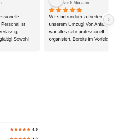
vor 7 Monaten
Wir sind sehr zufrieden mit den 
e-
Umzug von der Firma Züricenter 
er 
Umzug GmbH. Das freundliche 
mzug 
Team hat sehr schnell und sorgfältig 
los. 
gearbeitet. Alles wurde professionell 
 Ort, 
demontiert, sicher verpackt und am 
ackt 
neuen Ort wieder perfekt aufgebaut. 
führt. 
Ebenfalls hat uns das Auftreten vom 
ient, 
Inhaber Herr Kaya bei der 
Besichtigung für die Erstellung der 
s 
Offerte vor Ort begeistert. Dieses 
iem 
Zügelunternehmen, können wir 
ohne Einschränkung 
ner, 
weiterempfehlen.  L.B
hlen 
!